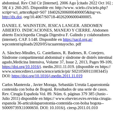
abdominal. Rev Chil Cir [Internet]. 2006 Ago [citado 2022 Oct 16] ;
58( 4 ): 260-265. Disponible en: http://www. scielo.cl/scielo.php?
script=sci_arttext&pid=S07 1840262006000400005&lng=es.
http://dx.doi
. org/10.4067/S0718-40262006000400005.
DANIEL E. WAINSTEIN, JESICA LANGER. ABDOMEN
ABIERTO. INDICACIONES, MANEJO Y CIERRE. Abdomen
abierto Enciclopedia Cirugía Digestiva F. Galindo y colaboradores
(internet). CAP. I-148. Disponible en
https://sacd.org.ar/
wpcontent/uploads/2020/05/ucuarentayocho. pdf
A. Sánchez-Miralles, G. Castellanos, R. Badenes, R. Conejero,
Síndrome compartimental abdominal y síndrome de distrés intestinal
agudo,Medicina Intensiva, Volume 37, Issue 2, 2013, Pages 99-109,
https://doi.org/10.1016/j
. medin.2011.11.019. (disponible en https://
www.sciencedirect.com/science/article/pii/ S0210569111003445)
DOI:
https://doi.org/10.1016/j.medin.2011.11.019
Carlos Manterola , Javier Moraga, Sebastián Urrutia Laparostomía
contenida con bolsa de Bogotá. Resultados de una serie de casos.
Rev. Cirugía Española Vol. 89. Núm. 6. páginas 379 385 (Junio -
Julio 2011) disponible en https:// www.elsevier.es/es-revista-cirugia-
espanola 36-articulolaparostomia-contenida-con-bolsa bogota--
S0009739X11000650. DOI: 10.1016/j. ciresp.2011.01.010