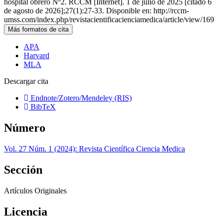
hospital obrero Nº2. RCCM [Internet]. 1 de julio de 2025 [citado 6
de agosto de 2026];27(1):27-33. Disponible en: http://rccm-
umss.com/index.php/revistacientificacienciamedica/article/view/169
Más formatos de cita
APA
Harvard
MLA
Descargar cita
Endnote/Zotero/Mendeley (RIS)
BibTeX
Número
Vol. 27 Núm. 1 (2024): Revista Científica Ciencia Medica
Sección
Artículos Originales
Licencia