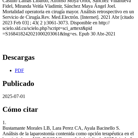
Castillo Lamas Libardo, Alfonso Moya Oriol, Sánchez Villanueva
Fidel, Miranda Veitía Vladimir, Sánchez Maya Ángel Joel.
Mortalidad operatoria en cirugía mayor. Análisis retrospectivo en un
Servicio de Cirugía.Rev. Med.Electrón. [Internet]. 2021 Abr [citado
2023 Feb 03] ; 43( 2 ):3061-3073. Disponible en http://
scielo.sld.cu/scielo.php?script=sci_arttext&pid
=S168418242021000203061&lng=es. Epub 30 Abr-2021
Descargas
PDF
Publicado
2025-07-01
Cómo citar
1.
Bustamante Morales LB, Lara Perez CA, Ayala Bacinello S.
Análisis de la laparostomía contenida como opción terapéutica en el