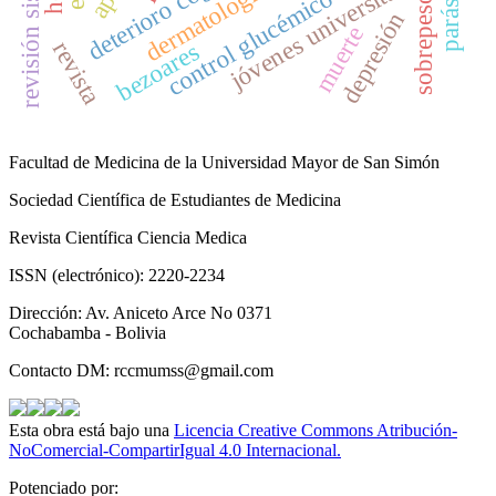
revisión sistemática
deterioro cognitivo
jóvenes universitarios
dermatología
control glucémico
sobrepeso
depresión
muerte
revista
bezoares
Facultad de Medicina de la Universidad Mayor de San Simón
Sociedad Científica de Estudiantes de Medicina
Revista Científica Ciencia Medica
ISSN (electrónico): 2220-2234
Dirección: Av. Aniceto Arce No 0371
Cochabamba - Bolivia
Contacto DM: rccmumss@gmail.com
Esta obra está bajo una
Licencia Creative Commons Atribución-
NoComercial-CompartirIgual 4.0 Internacional.
Potenciado por: