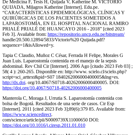
De Medicina F, Tesis H, Quijada V, Katherine M. VICTORIO
QUIJADA, Milagros Katherine [Internet]. Edu.pe.
“CARACTERÍSTICAS EPIDEMIOLÓGICAS, CLÍNICAS Y
QUIRÚRGICAS DE LOS PACIENTES SOMETIDOS A
LAPAROSTOMÍA, EN EL HOSPITAL NACIONAL RAMIRO
PRIALÉ PRIALÉ DE HUANCAYO 2016 - 2018” [cited 2023
Feb 3]. Available from:
https://repositorio.uncp.edu.pe/bitstream/
handle/20.500.12894/5833/Victorio%20 Quijada.pdf?
sequence=1&isAllowed=y.
Tapia C Claudio, Muñoz C César, Ferrada H Felipe, Morales G
Juan Luis. Laparostomía contenida en el manejo de la sepsis
abdominal. Rev Chil Cir [Internet]. 2006 Ago [citado 2023 Feb 03] ;
58( 4 ): 260-265. Disponible en: http://www. scielo.cl/scielo.php?
script=sci_arttext&pid=S07 1840262006000400005&lng=es.
http://dx.doi
. org/10.4067/S0718-40262006000400005. DOI:
https://doi.org/10.4067/S0718-40262006000400005
Manterola C, Moraga J, Urrutia S. Laparostomía contenida con
bolsa de Bogotá. Resultados de una serie de casos. Cir Esp
[Internet]. 2011 [cited 2023 Feb 3];89(6):379 85. Available from:
https://www.sciencedirect
.
com/science/article/pii/S0009739X11000650 DOI:
https://doi.org/10.1016/j.ciresp.2011.01.010