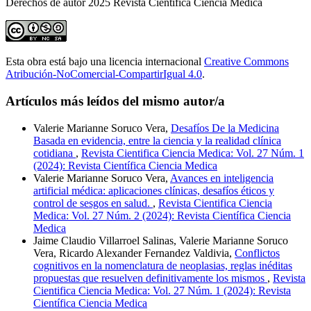
Derechos de autor 2025 Revista Cientifica Ciencia Medica
Esta obra está bajo una licencia internacional
Creative Commons
Atribución-NoComercial-CompartirIgual 4.0
.
Artículos más leídos del mismo autor/a
Valerie Marianne Soruco Vera,
Desafíos De la Medicina
Basada en evidencia, entre la ciencia y la realidad clínica
cotidiana
,
Revista Cientifica Ciencia Medica: Vol. 27 Núm. 1
(2024): Revista Científica Ciencia Medica
Valerie Marianne Soruco Vera,
Avances en inteligencia
artificial médica: aplicaciones clínicas, desafíos éticos y
control de sesgos en salud.
,
Revista Cientifica Ciencia
Medica: Vol. 27 Núm. 2 (2024): Revista Científica Ciencia
Medica
Jaime Claudio Villarroel Salinas, Valerie Marianne Soruco
Vera, Ricardo Alexander Fernandez Valdivia,
Conflictos
cognitivos en la nomenclatura de neoplasias, reglas inéditas
propuestas que resuelven definitivamente los mismos
,
Revista
Cientifica Ciencia Medica: Vol. 27 Núm. 1 (2024): Revista
Científica Ciencia Medica