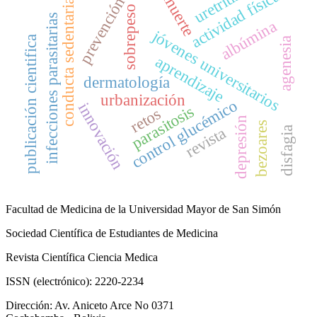
uretritis
actividad física
muerte
prevención
conducta sedentaria
sobrepeso
s
albúmina
jóvenes universitarios
publicación cientifica
agenesia
aprendizaje
dermatología
i
n
f
e
c
c
i
o
n
e
s
p
a
r
a
s
i
t
a
r
i
a
urbanización
control glucémico
innovación
parasitosis
retos
depresión
bezoares
revista
disfagia
Facultad de Medicina de la Universidad Mayor de San Simón
Sociedad Científica de Estudiantes de Medicina
Revista Científica Ciencia Medica
ISSN (electrónico): 2220-2234
Dirección: Av. Aniceto Arce No 0371