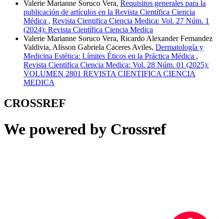
Valerie Marianne Soruco Vera,
Requisitos generales para la
publicación de artículos en la Revista Científica Ciencia
Médica
,
Revista Cientifica Ciencia Medica: Vol. 27 Núm. 1
(2024): Revista Científica Ciencia Medica
Valerie Marianne Soruco Vera, Ricardo Alexander Fernandez
Valdivia, Alisson Gabriela Caceres Aviles,
Dermatología y
Medicina Estética: Límites Éticos en la Práctica Médica
,
Revista Cientifica Ciencia Medica: Vol. 28 Núm. 01 (2025):
VOLUMEN 2801 REVISTA CIENTIFICA CIENCIA
MEDICA
CROSSREF
We powered by Crossref