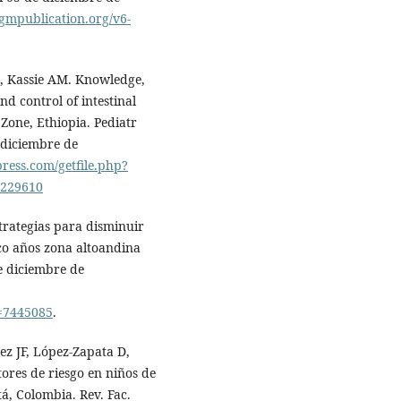
.igmpublication.org/v6-
 Kassie AM. Knowledge,
d control of intestinal
Zone, Ethiopia. Pediatr
 diciembre de
ress.com/getfile.php?
S229610
rategias para disminuir
co años zona altoandina
de diciembre de
go=7445085
.
z JF, López-Zapata D,
tores de riesgo en niños de
á, Colombia. Rev. Fac.