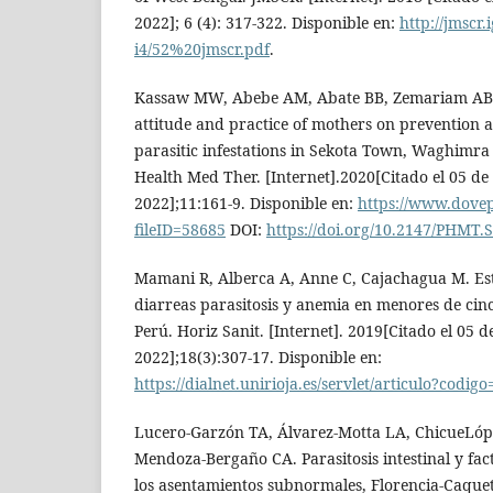
2022]; 6 (4): 317-322. Disponible en:
http://jmscr
i4/52%20jmscr.pdf
.
Kassaw MW, Abebe AM, Abate BB, Zemariam AB,
attitude and practice of mothers on prevention an
parasitic infestations in Sekota Town, Waghimra 
Health Med Ther. [Internet].2020[Citado el 05 de
2022];11:161-9. Disponible en:
https://www.dovep
fileID=58685
DOI:
https://doi.org/10.2147/PHMT.
Mamani R, Alberca A, Anne C, Cajachagua M. Est
diarreas parasitosis y anemia en menores de cin
Perú. Horiz Sanit. [Internet]. 2019[Citado el 05 
2022];18(3):307-17. Disponible en:
https://dialnet.unirioja.es/servlet/articulo?codi
Lucero-Garzón TA, Álvarez-Motta LA, ChicueLópe
Mendoza-Bergaño CA. Parasitosis intestinal y fac
los asentamientos subnormales, Florencia-Caquet