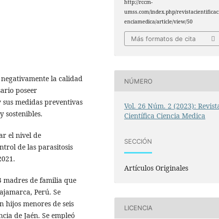
http://rccm-
umss.com/index.php/revistacientificac
enciamedica/article/view/50
Más formatos de cita
n negativamente la calidad
NÚMERO
sario poseer
y sus medidas preventivas
Vol. 26 Núm. 2 (2023): Revist
y sostenibles.
Científica Ciencia Medica
r el nivel de
SECCIÓN
trol de las parasitosis
2021.
Artículos Originales
 madres de familia que
ajamarca, Perú. Se
 hijos menores de seis
LICENCIA
ncia de Jaén. Se empleó