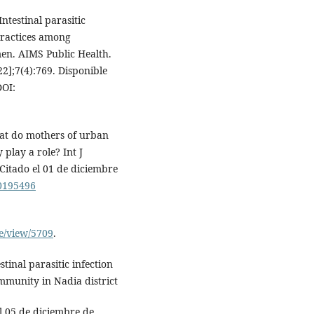
ntestinal parasitic
practices among
men. AIMS Public Health.
22];7(4):769. Disponible
OI:
t do mothers of urban
play a role? Int J
Citado el 01 de diciembre
20195496
e/view/5709
.
tinal parasitic infection
mmunity in Nadia district
el 05 de diciembre de