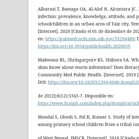
Alharazi T, Bamaga OA, Al-Abd N, Alcantara JC. I
infection: prevalence, knowledge, attitude, and 
schoolchildren in an urban area of Taiz city, Ye
[Internet]. 2020 [Citado el 01 de diciembre de 20
en:
https://pubmed.ncbi.nlm.nih.gov/33294480/
D
https://doi.org/10.3934/publichealth.2020059
Makwana BL, Shringarpure KS, Shihora SA. Wha
slum know about worm infestation? Does literacy 
Community Med Public Health. [Internet]. 2019 [
DOI:
https://doi.org/10.18203/2394-6040.ijcmph
de 2022];6(12):5343-7. Disponible en:
https://www.ijcmph.com/index.php/ijcmph/articl
Mondal S, Ghosh S, Pal K, Kumar S. Study of intes
among primary school children from a tribal co
of West Bengal. JMSCR. [Internet]. 2018 [Citado 