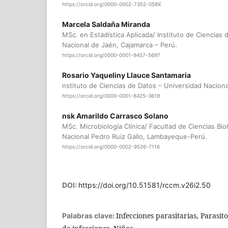
https://orcid.org/0000-0002-7352-058X
Marcela Saldaña Miranda
MSc. en Estadística Aplicada/ Instituto de Ciencias
Nacional de Jaén, Cajamarca – Perú.
https://orcid.org/0000-0001-9457-5697
Rosario Yaqueliny Llauce Santamaria
nstituto de Ciencias de Datos – Universidad Nacion
https://orcid.org/0000-0001-8425-3619
nsk Amarildo Carrasco Solano
MSc. Microbiología Clínica/ Facultad de Ciencias Bio
Nacional Pedro Ruiz Gallo, Lambayeque-Perú.
https://orcid.org/0000-0002-9526-7116
DOI:
https://doi.org/10.51581/rccm.v26i2.50
Infecciones parasitarias, Parasit
Palabras clave: