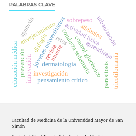
PALABRAS CLAVE
urbanización
jóvenes universitarios
agenesia
sobrepeso
envejecimiento
actividad física
albúmina
conducta sedentaria
disfagia
retos
control glucémico
aprendizaje
educación médica
revista
muerte
prevención
tricotilomanía
innovación
dermatología
parasitosis
investigación
pensamiento crítico
Facultad de Medicina de la Universidad Mayor de San
Simón