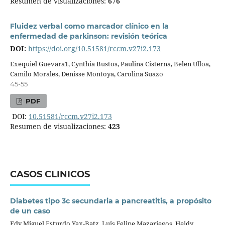
Resumen de visualizaciones:
676
Fluidez verbal como marcador clínico en la
enfermedad de parkinson: revisión teórica
DOI:
https://doi.org/10.51581/rccm.v27i2.173
Exequiel Guevara1, Cynthia Bustos, Paulina Cisterna, Belen Ulloa,
Camilo Morales, Denisse Montoya, Carolina Suazo
45-55
PDF
DOI:
10.51581/rccm.v27i2.173
Resumen de visualizaciones:
423
CASOS CLINICOS
Diabetes tipo 3c secundaria a pancreatitis, a propósito
de un caso
Edy Miguel Esturdo Yax-Batz, Luis Felipe Mazariegos, Heidy