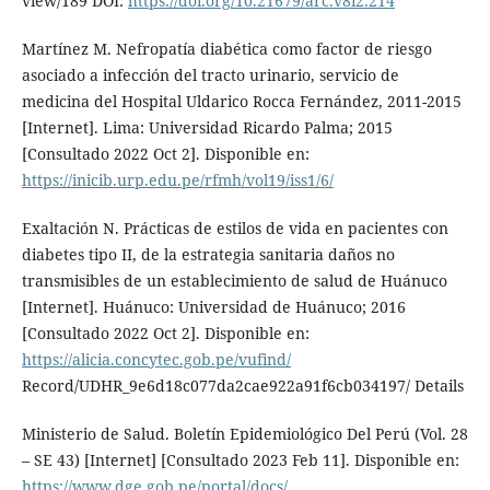
view/189 DOI:
https://doi.org/10.21679/arc.v8i2.214
Martínez M. Nefropatía diabética como factor de riesgo
asociado a infección del tracto urinario, servicio de
medicina del Hospital Uldarico Rocca Fernández, 2011-2015
[Internet]. Lima: Universidad Ricardo Palma; 2015
[Consultado 2022 Oct 2]. Disponible en:
https://inicib.urp.edu.pe/rfmh/vol19/iss1/6/
Exaltación N. Prácticas de estilos de vida en pacientes con
diabetes tipo II, de la estrategia sanitaria daños no
transmisibles de un establecimiento de salud de Huánuco
[Internet]. Huánuco: Universidad de Huánuco; 2016
[Consultado 2022 Oct 2]. Disponible en:
https://alicia.concytec.gob.pe/vufind/
Record/UDHR_9e6d18c077da2cae922a91f6cb034197/ Details
Ministerio de Salud. Boletín Epidemiológico Del Perú (Vol. 28
– SE 43) [Internet] [Consultado 2023 Feb 11]. Disponible en:
https://www.dge.gob.pe/portal/docs/