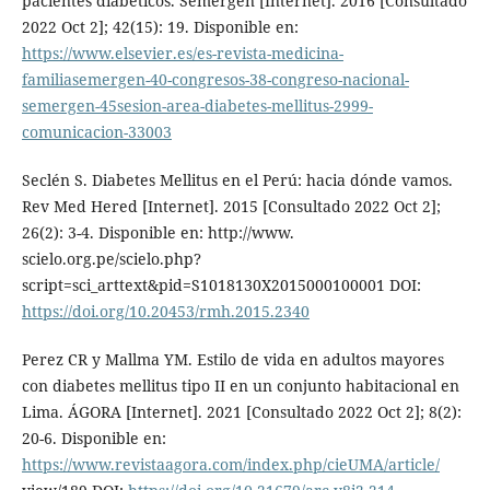
pacientes diabéticos. Semergen [Internet]. 2016 [Consultado
2022 Oct 2]; 42(15): 19. Disponible en:
https://www.elsevier.es/es-revista-medicina-
familiasemergen-40-congresos-38-congreso-nacional-
semergen-45sesion-area-diabetes-mellitus-2999-
comunicacion-33003
Seclén S. Diabetes Mellitus en el Perú: hacia dónde vamos.
Rev Med Hered [Internet]. 2015 [Consultado 2022 Oct 2];
26(2): 3-4. Disponible en: http://www.
scielo.org.pe/scielo.php?
script=sci_arttext&pid=S1018130X2015000100001 DOI:
https://doi.org/10.20453/rmh.2015.2340
Perez CR y Mallma YM. Estilo de vida en adultos mayores
con diabetes mellitus tipo II en un conjunto habitacional en
Lima. ÁGORA [Internet]. 2021 [Consultado 2022 Oct 2]; 8(2):
20-6. Disponible en:
https://www.revistaagora.com/index.php/cieUMA/article/