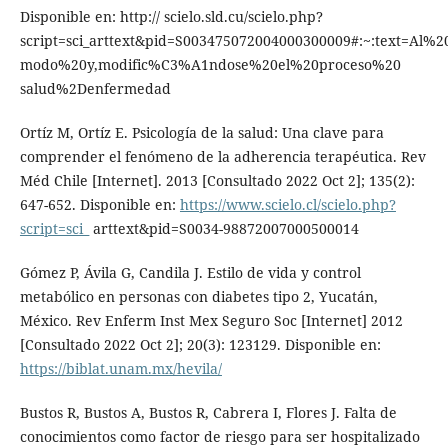
Disponible en: http:// scielo.sld.cu/scielo.php?
script=sci_arttext&pid=S003475072004000300009#:~:text=Al
modo%20y,modific%C3%A1ndose%20el%20proceso%20
salud%2Denfermedad
Ortíz M, Ortíz E. Psicología de la salud: Una clave para
comprender el fenómeno de la adherencia terapéutica. Rev
Méd Chile [Internet]. 2013 [Consultado 2022 Oct 2]; 135(2):
647-652. Disponible en:
https://www.scielo.cl/scielo.php?
script=sci_
arttext&pid=S0034-98872007000500014
Gómez P, Ávila G, Candila J. Estilo de vida y control
metabólico en personas con diabetes tipo 2, Yucatán,
México. Rev Enferm Inst Mex Seguro Soc [Internet] 2012
[Consultado 2022 Oct 2]; 20(3): 123129. Disponible en:
https://biblat.unam.mx/hevila/
Bustos R, Bustos A, Bustos R, Cabrera I, Flores J. Falta de
conocimientos como factor de riesgo para ser hospitalizado