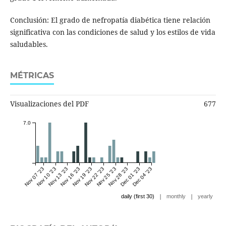
Conclusión: El grado de nefropatía diabética tiene relación
significativa con las condiciones de salud y los estilos de vida
saludables.
MÉTRICAS
Visualizaciones del PDF
677
7.0
Nov 07 '23
Nov 10 '23
Nov 13 '23
Nov 16 '23
Nov 19 '23
Nov 22 '23
Nov 25 '23
Nov 28 '23
Dec 01 '23
Dec 04 '23
|
|
daily (first 30)
monthly
yearly