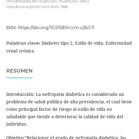
Universidad de Huanuco, Huanuco, Peru
https://orcid.org/0000-0002-8340-7898
DOI:
https://doi.org/10.51581/rccm.v26i1.11
Diabetes tipo 2, Estilo de vida, Enfermedad
Palabras clave:
renal crónica
RESUMEN
Introducción: La nefropatía diabética es considerada un
problema de salud pública de alta prevalencia, el cual tiene
como principal factor de riesgo al estilo de vida no
saludable que tiende a deteriorar la calidad de vida del
individuo.
Objetivo:“Relacionar el grado de nefropatía diabética, las