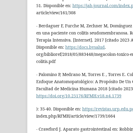
51. Disponible en:
https://jah-journal.com/index.
article/view/161/308
- Berdaguer F, Furche M, Zechner M, Domínguez 
en una paciente con colitis seudomembranosa. R
Terapia Intensiva. [Internet]. 2017 [citado 2023 Ag
Disponible en:
https://docs.bvsalud
.
org/biblioref/2018/05/883448/megacolon-toxico-e
colitis.pdf
- Palomino P, Medrano M, Torres E , Torres E. C
Enfoque Anatomopatológico: A Propósito De Un C
Facultad de Medicina Humana 2018 [citado 2023 
https://doi.org/10.25176/RFMH.v18.n4.1739
): 35-40. Disponible en:
https://revistas.urp.edu.p
index.php/RFMH/article/view/1739/1664
- Crawford J. Aparato gastrointestinal en: Robbin