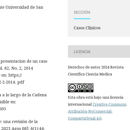
nte Universidad de San
SECCIÓN
Casos Clinicos
LICENCIA
 presentacion de un caso
Derechos de autor 2024 Revista
. 82, No. 2, 2014
Científica Ciencia Medica
en: https://
-2-2014. pdf
ia a lo largo de la Cadena
Esta obra está bajo una licencia
nible en:
internacional
Creative Commons
605
Atribución-NoComercial-
CompartirIgual 4.0
.
e: una revisión de la
 2023 Agos 08]; 6(1):44-