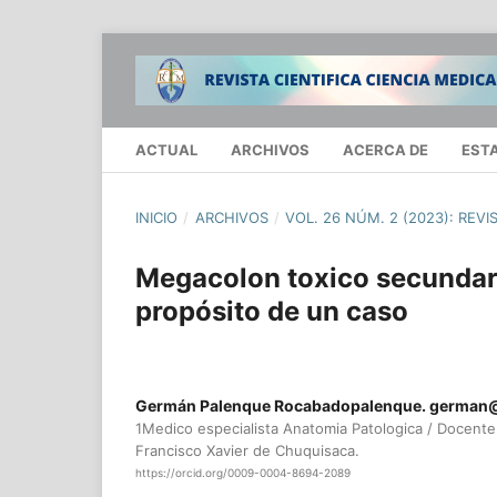
ACTUAL
ARCHIVOS
ACERCA DE
EST
INICIO
/
ARCHIVOS
/
VOL. 26 NÚM. 2 (2023): REVI
Megacolon toxico secundar
propósito de un caso
Germán Palenque Rocabadopalenque. german
1Medico especialista Anatomia Patologica / Docent
Francisco Xavier de Chuquisaca.
https://orcid.org/0009-0004-8694-2089