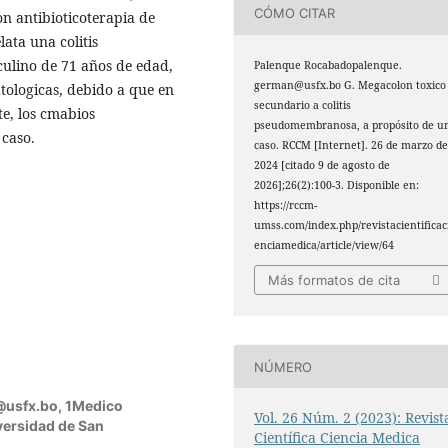
CÓMO CITAR
on antibioticoterapia de
lata una colitis
lino de 71 años de edad,
Palenque Rocabadopalenque.
german@usfx.bo G. Megacolon toxico
tologicas, debido a que en
secundario a colitis
e, los cmabios
pseudomembranosa, a propósito de u
 caso.
caso. RCCM [Internet]. 26 de marzo d
2024 [citado 9 de agosto de
2026];26(2):100-3. Disponible en:
https://rccm-
umss.com/index.php/revistacientificac
enciamedica/article/view/64
Más formatos de cita
NÚMERO
@usfx.bo,
1Medico
Vol. 26 Núm. 2 (2023): Revist
versidad de San
Científica Ciencia Medica