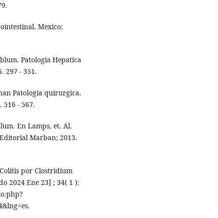
79.
ointestinal. Mexico:
blum. Patologia Hepatica
. 297 - 351.
man Patologia quirurgica.
. 516 - 567.
blum. En Lamps, et. Al.
 Editorial Marban; 2013.
Colitis por Clostridium
do 2024 Ene 23] ; 34( 1 ):
elo.php?
4&lng=es.