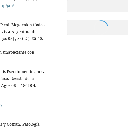
php/jah/
P col. Megacolon tóxico
evista Argentina de
os 08] ; 34( 2 ): 35-40.
n-unapaciente-con-
olitis Pseudomembranosa
aso. Revista de la
Agos 08] ; 18( DOI:
e/
s y Cotran. Patología