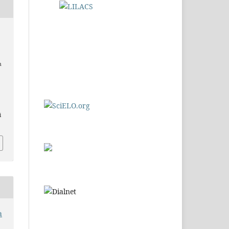
n
e
i
a