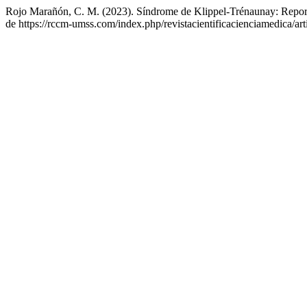
Rojo Marañón, C. M. (2023). Síndrome de Klippel-Trénaunay: Repor
de https://rccm-umss.com/index.php/revistacientificacienciamedica/art