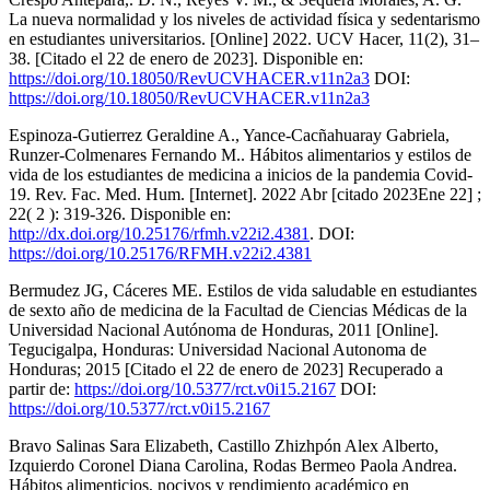
La nueva normalidad y los niveles de actividad física y sedentarismo
en estudiantes universitarios. [Online] 2022. UCV Hacer, 11(2), 31–
38. [Citado el 22 de enero de 2023]. Disponible en:
https://doi.org/10.18050/RevUCVHACER.v11n2a3
DOI:
https://doi.org/10.18050/RevUCVHACER.v11n2a3
Espinoza-Gutierrez Geraldine A., Yance-Cacñahuaray Gabriela,
Runzer-Colmenares Fernando M.. Hábitos alimentarios y estilos de
vida de los estudiantes de medicina a inicios de la pandemia Covid-
19. Rev. Fac. Med. Hum. [Internet]. 2022 Abr [citado 2023Ene 22] ;
22( 2 ): 319-326. Disponible en:
http://dx.doi.org/10.25176/rfmh.v22i2.4381
. DOI:
https://doi.org/10.25176/RFMH.v22i2.4381
Bermudez JG, Cáceres ME. Estilos de vida saludable en estudiantes
de sexto año de medicina de la Facultad de Ciencias Médicas de la
Universidad Nacional Autónoma de Honduras, 2011 [Online].
Tegucigalpa, Honduras: Universidad Nacional Autonoma de
Honduras; 2015 [Citado el 22 de enero de 2023] Recuperado a
partir de:
https://doi.org/10.5377/rct.v0i15.2167
DOI:
https://doi.org/10.5377/rct.v0i15.2167
Bravo Salinas Sara Elizabeth, Castillo Zhizhpón Alex Alberto,
Izquierdo Coronel Diana Carolina, Rodas Bermeo Paola Andrea.
Hábitos alimenticios, nocivos y rendimiento académico en