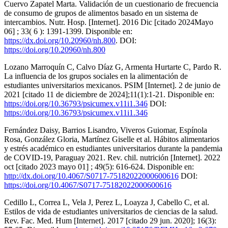
Cuervo Zapatel Marta. Validación de un cuestionario de frecuencia
de consumo de grupos de alimentos basado en un sistema de
intercambios. Nutr. Hosp. [Internet]. 2016 Dic [citado 2024Mayo
06] ; 33( 6 ): 1391-1399. Disponible en:
https://dx.doi.org/10.20960/nh.800
. DOI:
https://doi.org/10.20960/nh.800
Lozano Marroquín C, Calvo Díaz G, Armenta Hurtarte C, Pardo R.
La influencia de los grupos sociales en la alimentación de
estudiantes universitarios mexicanos. PSIM [Internet]. 2 de junio de
2021 [citado 11 de diciembre de 2024];11(1):1-21. Disponible en:
https://doi.org/10.36793/psicumex.v11i1.346
DOI:
https://doi.org/10.36793/psicumex.v11i1.346
Fernández Daisy, Barrios Lisandro, Viveros Guiomar, Espínola
Rosa, González Gloria, Martínez Giselle et al. Hábitos alimentarios
y estrés académico en estudiantes universitarios durante la pandemia
de COVID-19, Paraguay 2021. Rev. chil. nutrición [Internet]. 2022
oct [citado 2023 mayo 01] ; 49(5): 616-624. Disponible en:
http://dx.doi.org/10.4067/S0717-75182022000600616
DOI:
https://doi.org/10.4067/S0717-75182022000600616
Cedillo L, Correa L, Vela J, Perez L, Loayza J, Cabello C, et al.
Estilos de vida de estudiantes universitarios de ciencias de la salud.
Rev. Fac. Med. Hum [Internet]. 2017 [citado 29 jun. 2020]; 16(3):