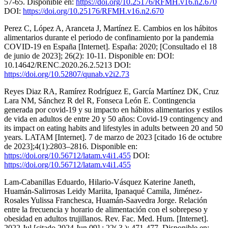
57-65. Disponible en:
https://doi.org/10.25176/RFMH.v16.n2.670
DOI:
https://doi.org/10.25176/RFMH.v16.n2.670
Perez C, López A, Aranceta J, Martínez E. Cambios en los hábitos
alimentarios durante el periodo de confinamiento por la pandemia
COVID-19 en España [Internet]. España: 2020; [Consultado el 18
de junio de 2023]; 26(2): 10-11. Disponible en: DOI:
10.14642/RENC.2020.26.2.5213 DOI:
https://doi.org/10.52807/qunab.v2i2.73
Reyes Diaz RA, Ramírez Rodríguez E, García Martínez DK, Cruz
Lara NM, Sánchez R del R, Fonseca León E. Contingencia
generada por covid-19 y su impacto en hábitos alimentarios y estilos
de vida en adultos de entre 20 y 50 años: Covid-19 contingency and
its impact on eating habits and lifestyles in adults between 20 and 50
years. LATAM [Internet]. 7 de marzo de 2023 [citado 16 de octubre
de 2023];4(1):2803–2816. Disponible en:
https://doi.org/10.56712/latam.v4i1.455
DOI:
https://doi.org/10.56712/latam.v4i1.455
Lam-Cabanillas Eduardo, Hilario-Vásquez Katerine Janeth,
Huamán-Salirrosas Leidy Mariita, Ipanaqué Camila, Jiménez-
Rosales Yulissa Franchesca, Huamán-Saavedra Jorge. Relación
entre la frecuencia y horario de alimentación con el sobrepeso y
obesidad en adultos trujillanos. Rev. Fac. Med. Hum. [Internet].
2022 Jul [citado 2024 Jun 09] ; 22( 3 ): 471-477. Disponible en: