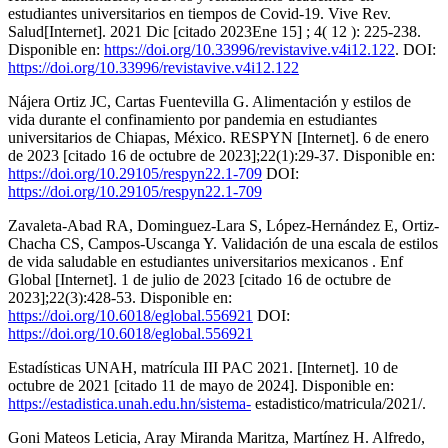
estudiantes universitarios en tiempos de Covid-19. Vive Rev.
Salud[Internet]. 2021 Dic [citado 2023Ene 15] ; 4( 12 ): 225-238.
Disponible en:
https://doi.org/10.33996/revistavive.v4i12.122
. DOI:
https://doi.org/10.33996/revistavive.v4i12.122
Nájera Ortiz JC, Cartas Fuentevilla G. Alimentación y estilos de
vida durante el confinamiento por pandemia en estudiantes
universitarios de Chiapas, México. RESPYN [Internet]. 6 de enero
de 2023 [citado 16 de octubre de 2023];22(1):29-37. Disponible en:
https://doi.org/10.29105/respyn22.1-709
DOI:
https://doi.org/10.29105/respyn22.1-709
Zavaleta-Abad RA, Dominguez-Lara S, López-Hernández E, Ortiz-
Chacha CS, Campos-Uscanga Y. Validación de una escala de estilos
de vida saludable en estudiantes universitarios mexicanos . Enf
Global [Internet]. 1 de julio de 2023 [citado 16 de octubre de
2023];22(3):428-53. Disponible en:
https://doi.org/10.6018/eglobal.556921
DOI:
https://doi.org/10.6018/eglobal.556921
Estadísticas UNAH, matrícula III PAC 2021. [Internet]. 10 de
octubre de 2021 [citado 11 de mayo de 2024]. Disponible en:
https://estadistica.unah.edu.hn/sistema-
estadistico/matricula/2021/.
Goni Mateos Leticia, Aray Miranda Maritza, Martínez H. Alfredo,