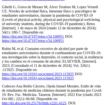
Gibelli G, Grava de Moraes M, Alves Teodoro M, Lopes Verardi
CE. Niveles de actividad física, bienestar físico y psicológico de
estudiantes universitarios, durante la pandemia de COVID-19
(Levels of physical activity, physical and psychological well-being
of university students, during the COVID-19 pandemic). Retos
[Internet]. 1 de mayo de 2024 [citado 12 de diciembre de 2024];
54(1) :180-7. Disponible en:
https://doi.org/10.47197/retos.v54.100951
DOI:
https://doi.org/10.47197/retos.v54.100951
Rubio M, et al. Consumo excesivo de alcohol por parte de
estudiantes universitarios durante el confinamiento por COVID-19:
una investigación sobre la depresión, el contexto social, la resiliencia
y los cambios en el consumo de alcohol. ELSEVIER, [Internet].
2023; [Consultado el 11 de diciembre de 2024]; Vol. 326(1)
:115925. Disponible en:
https://doi.org/10.1016/j.socscimed.2023.115925
DOI:
https://doi.org/10.1016/j.socscimed.2023.115925
Codoceo Ana Belén Cáceres, Ojeda Ismael Morales. Estilo de vida
de estudiantes de medicina chilenos durante la pandemia por Covid-
19. Rev. Fac. Medicina. Tararear. [Internet]. 2022 Ene [citado 2023
Oct 08] ; 22(1): 60-68. Disponible en:
http://dx.doi.org/10.25176/rfmh.v22i1.4125
. DOI: