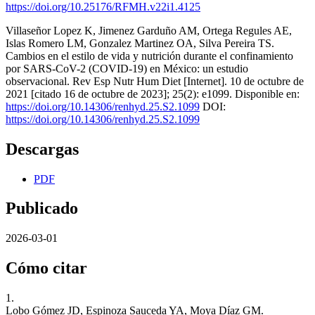
https://doi.org/10.25176/RFMH.v22i1.4125
Villaseñor Lopez K, Jimenez Garduño AM, Ortega Regules AE,
Islas Romero LM, Gonzalez Martinez OA, Silva Pereira TS.
Cambios en el estilo de vida y nutrición durante el confinamiento
por SARS-CoV-2 (COVID-19) en México: un estudio
observacional. Rev Esp Nutr Hum Diet [Internet]. 10 de octubre de
2021 [citado 16 de octubre de 2023]; 25(2): e1099. Disponible en:
https://doi.org/10.14306/renhyd.25.S2.1099
DOI:
https://doi.org/10.14306/renhyd.25.S2.1099
Descargas
PDF
Publicado
2026-03-01
Cómo citar
1.
Lobo Gómez JD, Espinoza Sauceda YA, Moya Díaz GM.