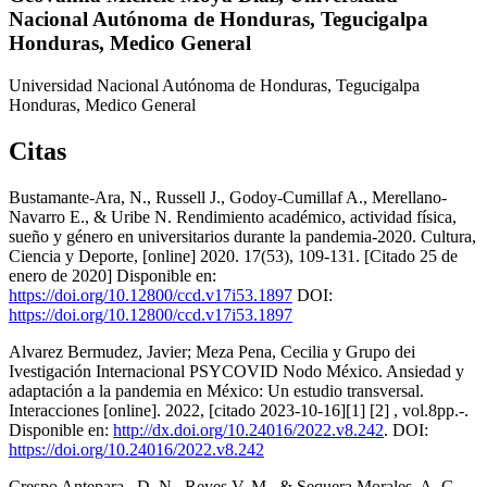
Nacional Autónoma de Honduras, Tegucigalpa
Honduras, Medico General
Universidad Nacional Autónoma de Honduras, Tegucigalpa
Honduras, Medico General
Citas
Bustamante-Ara, N., Russell J., Godoy-Cumillaf A., Merellano-
Navarro E., & Uribe N. Rendimiento académico, actividad física,
sueño y género en universitarios durante la pandemia-2020. Cultura,
Ciencia y Deporte, [online] 2020. 17(53), 109-131. [Citado 25 de
enero de 2020] Disponible en:
https://doi.org/10.12800/ccd.v17i53.1897
DOI:
https://doi.org/10.12800/ccd.v17i53.1897
Alvarez Bermudez, Javier; Meza Pena, Cecilia y Grupo dei
Ivestigación Internacional PSYCOVID Nodo México. Ansiedad y
adaptación a la pandemia en México: Un estudio transversal.
Interacciones [online]. 2022, [citado 2023-10-16][1] [2] , vol.8pp.-.
Disponible en:
http://dx.doi.org/10.24016/2022.v8.242
. DOI:
https://doi.org/10.24016/2022.v8.242
Crespo Antepara,. D. N., Reyes V. M., & Sequera Morales, A. G.