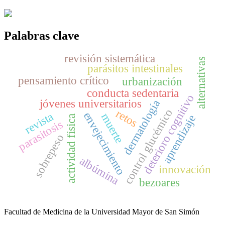
Palabras clave
revisión sistemática
alternativas
parásitos intestinales
pensamiento crítico
urbanización
conducta sedentaria
deterioro cognitivo
jóvenes universitarios
dermatología
control glucémico
retos
envejecimiento
revista
muerte
aprendizaje
actividad física
parasitosis
sobrepeso
albúmina
innovación
bezoares
Facultad de Medicina de la Universidad Mayor de San Simón