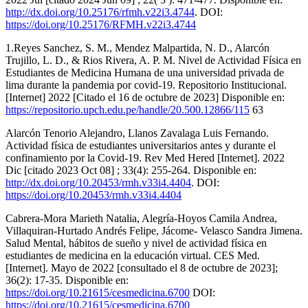
http://dx.doi.org/10.25176/rfmh.v22i3.4744
. DOI:
https://doi.org/10.25176/RFMH.v22i3.4744
1.Reyes Sanchez, S. M., Mendez Malpartida, N. D., Alarcón
Trujillo, L. D., & Rios Rivera, A. P. M. Nivel de Actividad Física en
Estudiantes de Medicina Humana de una universidad privada de
lima durante la pandemia por covid-19. Repositorio Institucional.
[Internet] 2022 [Citado el 16 de octubre de 2023] Disponible en:
https://repositorio.upch.edu.pe/handle/20.500.12866/115
63
Alarcón Tenorio Alejandro, Llanos Zavalaga Luis Fernando.
Actividad física de estudiantes universitarios antes y durante el
confinamiento por la Covid-19. Rev Med Hered [Internet]. 2022
Dic [citado 2023 Oct 08] ; 33(4): 255-264. Disponible en:
http://dx.doi.org/10.20453/rmh.v33i4.4404
. DOI:
https://doi.org/10.20453/rmh.v33i4.4404
Cabrera-Mora Marieth Natalia, Alegría-Hoyos Camila Andrea,
Villaquiran-Hurtado Andrés Felipe, Jácome- Velasco Sandra Jimena.
Salud Mental, hábitos de sueño y nivel de actividad física en
estudiantes de medicina en la educación virtual. CES Med.
[Internet]. Mayo de 2022 [consultado el 8 de octubre de 2023];
36(2): 17-35. Disponible en:
https://doi.org/10.21615/cesmedicina.6700
DOI:
https://doi.org/10.21615/cesmedicina.6700