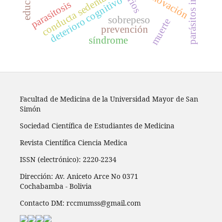
parásitos intestinales
conducta sedentaria
innovación
deterioro cognitivo
parasitosis
sobrepeso
muerte
prevención
síndrome
Facultad de Medicina de la Universidad Mayor de San
Simón
Sociedad Científica de Estudiantes de Medicina
Revista Científica Ciencia Medica
ISSN (electrónico): 2220-2234
Dirección: Av. Aniceto Arce No 0371
Cochabamba - Bolivia
Contacto DM: rccmumss@gmail.com