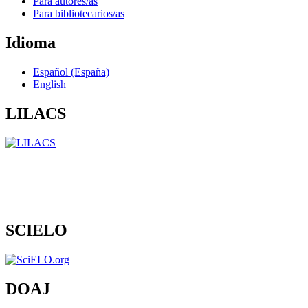
Para autores/as
Para bibliotecarios/as
Idioma
Español (España)
English
LILACS
SCIELO
DOAJ