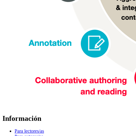
Información
Para lectores/as