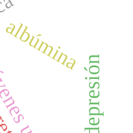
ica
albúmina
depresión