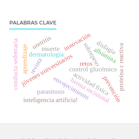
PALABRAS CLAVE
innovación
uretritis
conducta sedentaria
disfagia
sobrepeso
proteína c reactiva
aprendizaje
muerte
albúmina
dermatología
jóvenes universitarios
revista
retos
control glucémico
actividad física
prevención
envejecimiento
hernia incisional
parasitosis
inteligencia artificia!