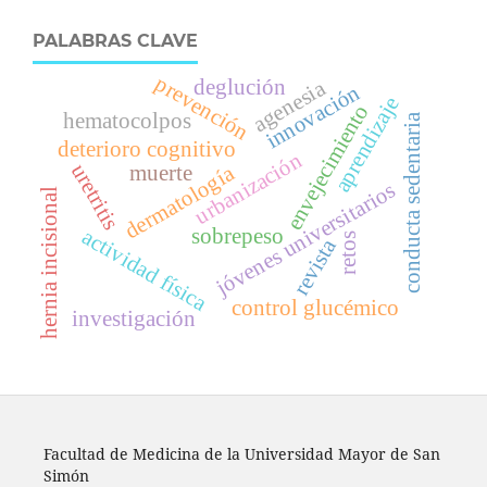
PALABRAS CLAVE
prevención
deglución
agenesia
innovación
aprendizaje
envejecimiento
hematocolpos
conducta sedentaria
deterioro cognitivo
urbanización
uretritis
dermatología
muerte
jóvenes universitarios
hernia incisional
sobrepeso
actividad física
retos
revista
control glucémico
investigación
Facultad de Medicina de la Universidad Mayor de San
Simón