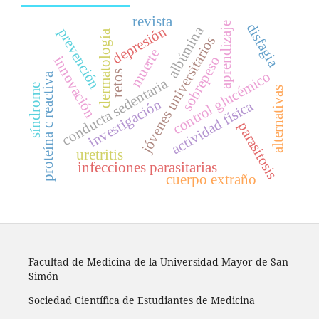
revista
aprendizaje
disfagia
depresión
albúmina
prevención
dermatología
jóvenes universitarios
muerte
sobrepeso
innovación
retos
control glucémico
proteína c reactiva
conducta sedentaria
síndrome
alternativas
investigación
actividad física
parasitosis
uretritis
infecciones parasitarias
cuerpo extraño
Facultad de Medicina de la Universidad Mayor de San
Simón
Sociedad Científica de Estudiantes de Medicina