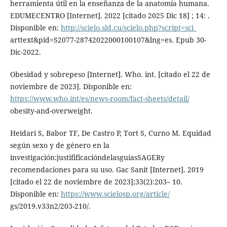
herramienta útil en la enseñanza de la anatomía humana.
EDUMECENTRO [Internet]. 2022 [citado 2025 Dic 18] ; 14: .
Disponible en:
http://scielo.sld.cu/scielo.php?script=sci_
arttext&pid=S2077-28742022000100107&lng=es. Epub 30-
Dic-2022.
Obesidad y sobrepeso [Internet]. Who. int. [citado el 22 de
noviembre de 2023]. Disponible en:
https://www.who.int/es/news-room/fact-sheets/detail/
obesity-and-overweight.
Heidari S, Babor TF, De Castro P, Tort S, Curno M. Equidad
según sexo y de género en la
investigación:justifificacióndelasguíasSAGERy
recomendaciones para su uso. Gac Sanit [Internet]. 2019
[citado el 22 de noviembre de 2023];33(2):203– 10.
Disponible en:
https://www.scielosp.org/article/
gs/2019.v33n2/203-210/.