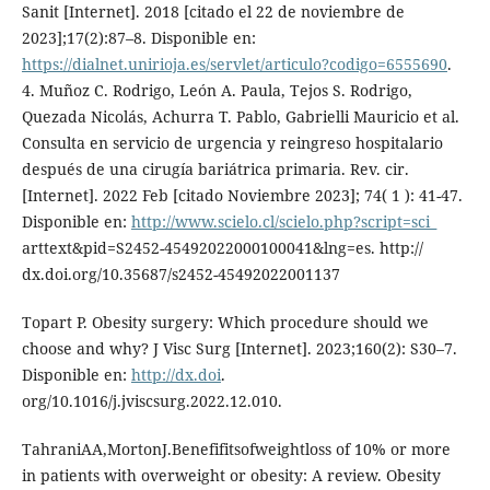
Sanit [Internet]. 2018 [citado el 22 de noviembre de
2023];17(2):87–8. Disponible en:
https://dialnet.unirioja.es/servlet/articulo?codigo=6555690
.
4. Muñoz C. Rodrigo, León A. Paula, Tejos S. Rodrigo,
Quezada Nicolás, Achurra T. Pablo, Gabrielli Mauricio et al.
Consulta en servicio de urgencia y reingreso hospitalario
después de una cirugía bariátrica primaria. Rev. cir.
[Internet]. 2022 Feb [citado Noviembre 2023]; 74( 1 ): 41-47.
Disponible en:
http://www.scielo.cl/scielo.php?script=sci_
arttext&pid=S2452-45492022000100041&lng=es. http://
dx.doi.org/10.35687/s2452-45492022001137
Topart P. Obesity surgery: Which procedure should we
choose and why? J Visc Surg [Internet]. 2023;160(2): S30–7.
Disponible en:
http://dx.doi
.
org/10.1016/j.jviscsurg.2022.12.010.
TahraniAA,MortonJ.Benefifitsofweightloss of 10% or more
in patients with overweight or obesity: A review. Obesity