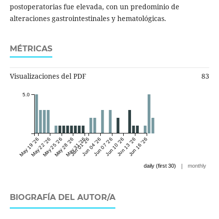
postoperatorias fue elevada, con un predominio de
alteraciones gastrointestinales y hematológicas.
MÉTRICAS
Visualizaciones del PDF
83
5.0
May 19 '26
May 22 '26
May 25 '26
May 28 '26
May 31 '26
Jun 01 '26
Jun 04 '26
Jun 07 '26
Jun 10 '26
Jun 13 '26
Jun 16 '26
|
daily (first 30)
monthly
BIOGRAFÍA DEL AUTOR/A