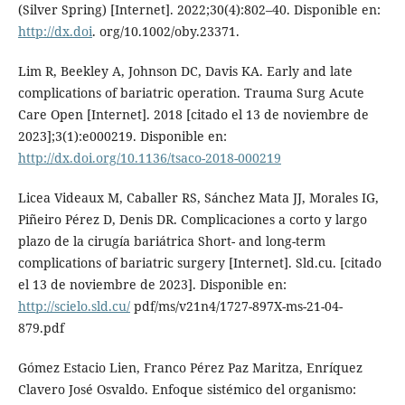
(Silver Spring) [Internet]. 2022;30(4):802–40. Disponible en:
http://dx.doi
. org/10.1002/oby.23371.
Lim R, Beekley A, Johnson DC, Davis KA. Early and late
complications of bariatric operation. Trauma Surg Acute
Care Open [Internet]. 2018 [citado el 13 de noviembre de
2023];3(1):e000219. Disponible en:
http://dx.doi.org/10.1136/tsaco-2018-000219
Licea Videaux M, Caballer RS, Sánchez Mata JJ, Morales IG,
Piñeiro Pérez D, Denis DR. Complicaciones a corto y largo
plazo de la cirugía bariátrica Short- and long-term
complications of bariatric surgery [Internet]. Sld.cu. [citado
el 13 de noviembre de 2023]. Disponible en:
http://scielo.sld.cu/
pdf/ms/v21n4/1727-897X-ms-21-04-
879.pdf
Gómez Estacio Lien, Franco Pérez Paz Maritza, Enríquez
Clavero José Osvaldo. Enfoque sistémico del organismo: