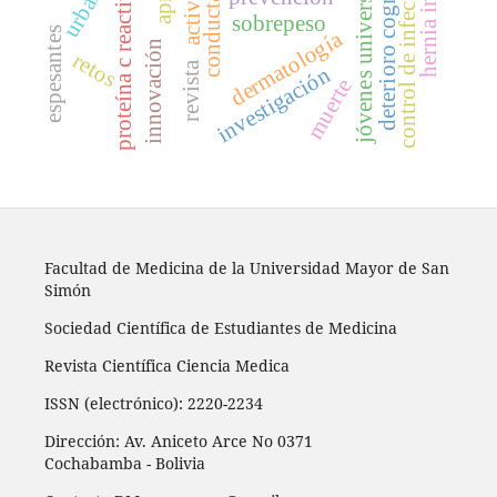
jóvenes universitarios
s
deterioro cognitivo
proteína c reactiva
sobrepeso
espesantes
dermatología
innovación
retos
revista
investigación
muerte
c
o
n
t
r
o
l
d
e
i
n
f
e
c
c
i
o
n
e
Facultad de Medicina de la Universidad Mayor de San
Simón
Sociedad Científica de Estudiantes de Medicina
Revista Científica Ciencia Medica
ISSN (electrónico): 2220-2234
Dirección: Av. Aniceto Arce No 0371
Cochabamba - Bolivia