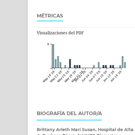
MÉTRICAS
Visualizaciones del PDF
8
May 19 '26
May 22 '26
May 25 '26
May 28 '26
May 31 '26
Jun 01 '26
Jun 04 '26
Jun 07 '26
Jun 10 '26
Jun 13 '26
Jun 16 '26
BIOGRAFÍA DEL AUTOR/A
Brittany Arleth Marí Susan,
Hospital de Alta