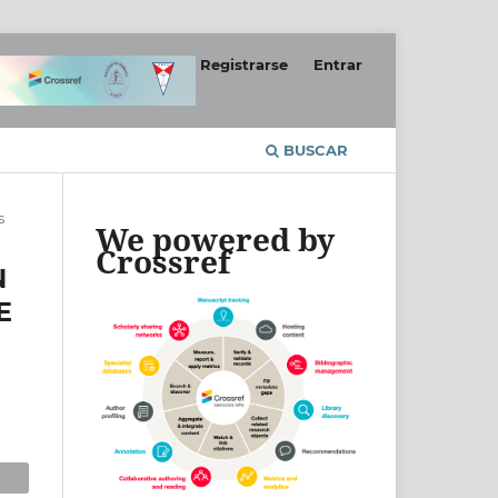
Registrarse
Entrar
BUSCAR
s
We powered by
Crossref
N
E