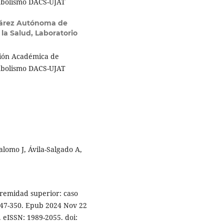
tabolismo DACS-UJAT
uárez Autónoma de
la Salud, Laboratorio
sión Académica de
tabolismo DACS-UJAT
alomo J, Ávila-Salgado A,
remidad superior: caso
:347-350. Epub 2024 Nov 22
. eISSN: 1989-2055. doi: