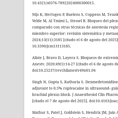
10.4321/s0376-78922024000300015.
Nijs K, Hertogen P, Buelens S, Coppens M, Teunke
Velde M, Al Tmimi L, Stessel B. Bloqueo del plex
comparado con otras técnicas de anestesia region
miembro superior: revisión sistemática y metaaná
2024;13(11):3185 [citado el 6 de agosto del 2025]
10.3390/jcm13113185.
Aliste J, Bravo D, Layera S. Bloqueos de extremi
Anestv. 2020;49(1):14-27 [citado el 6 de agosto d
doi:10.25237/revchilanestv49n01.04
Singh N, Gupta S, Kathuria S. Dexmedetomidin
adjuvant to 0.5% ropivacaine in ultrasound- gui
brachial plexus block. J Anaesthesiol Clin Pharm
[citado el 7 de agosto del 2025]. doi:10.4103/jo
Mathur S, Patel J, Goldstein S, Hendrix JM, Jain 