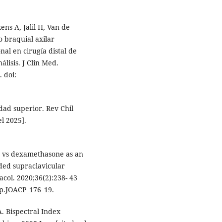
ns A, Jalil H, Van de
o braquial axilar
al en cirugía distal de
lisis. J Clin Med.
. doi:
dad superior. Rev Chil
el 2025].
e vs dexamethasone as an
ded supraclavicular
acol. 2020;36(2):238- 43
acp.JOACP_176_19.
A. Bispectral Index