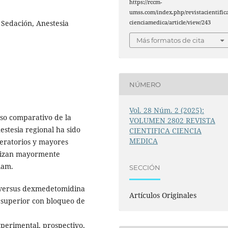
https://rccm-
umss.com/index.php/revistacientific
Sedación, Anestesia
cienciamedica/article/view/243
Más formatos de cita
NÚMERO
Vol. 28 Núm. 2 (2025):
uso comparativo de la
VOLUMEN 2802 REVISTA
stesia regional ha sido
CIENTIFICA CIENCIA
MEDICA
eratorios y mayores
tilizan mayormente
lam.
SECCIÓN
m versus dexmedetomidina
Artículos Originales
d superior con bloqueo de
experimental, prospectivo,