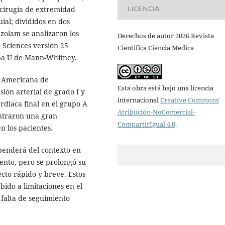
LICENCIA
 cirugía de extremidad
ial; divididos en dos
olam se analizaron los
Derechos de autor 2026 Revista
l Sciences versión 25
Cientifica Ciencia Medica
eba U de Mann-Whitney.
ad Americana de
Esta obra está bajo una licencia
ión arterial de grado I y
internacional
Creative Commons
rdiaca final en el grupo A
Atribución-NoComercial-
ontraron una gran
CompartirIgual 4.0
.
n los pacientes.
penderá del contexto en
ento, pero se prolongó su
cto rápido y breve. Estos
bido a limitaciones en el
 falta de seguimiento