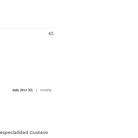
65
|
daily (first 30)
monthly
 especialidad Gustavo