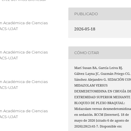
PUBLICADO
ón Académica de Ciencias
2026-05-18
DACS-UJAT
ón Académica de Ciencias
CÓMO CITAR
DACS-UJAT
Marí Susan BA, García Leiva BJ,
Gálvez Layna JC, Guzmán Priego CG,
Sánchez Alejandro G. SEDACIÓN CO
ón Académica de Ciencias
MIDAZOLAM VERSUS
DACS-UJAT
DEXMEDETOMIDINA EN CIRUGÍA D
EXTREMIDAD SUPERIOR MEDIANTE
BLOQUEO DE PLEXO BRAQUIAL:
Midazolam versus dexmedetomidin
ón Académica de Ciencias
en sedación. RCCM [Internet]. 18 de
DACS-UJAT
mayo de 2026 [citado 6 de agosto de
2026];28(2):41-7. Disponible en: