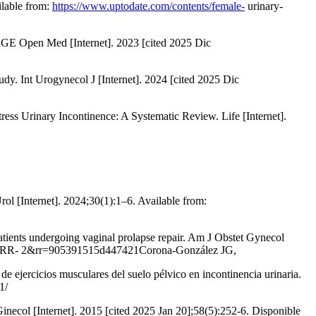
ilable from:
https://www.uptodate.com/contents/female-
urinary-
AGE Open Med [Internet]. 2023 [cited 2025 Dic
udy. Int Urogynecol J [Internet]. 2024 [cited 2025 Dic
s Urinary Incontinence: A Systematic Review. Life [Internet].
rol [Internet]. 2024;30(1):1–6. Available from:
patients undergoing vaginal prolapse repair. Am J Obstet Gynecol
RR- 2&rr=905391515d447421Corona-González JG,
 ejercicios musculares del suelo pélvico en incontinencia urinaria.
1/
Ginecol [Internet]. 2015 [cited 2025 Jan 20];58(5):252-6. Disponible