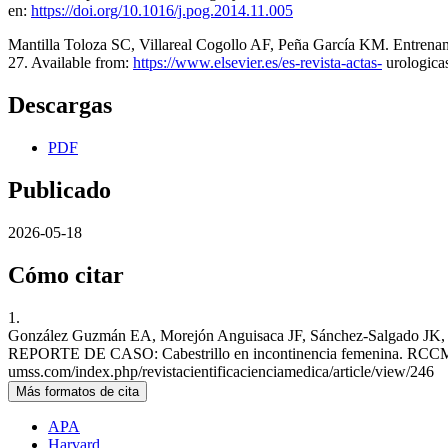
en:
https://doi.org/10.1016/j.pog.2014.11.005
Mantilla Toloza SC, Villareal Cogollo AF, Peña García KM. Entrenamien
27. Available from:
https://www.elsevier.es/es-revista-actas-
urologica
Descargas
PDF
Publicado
2026-05-18
Cómo citar
1.
González Guzmán EA, Morejón Anguisaca JF, Sánchez-Sal
REPORTE DE CASO: Cabestrillo en incontinencia femenina. RCCM [Int
umss.com/index.php/revistacientificacienciamedica/article/view/246
Más formatos de cita
APA
Harvard