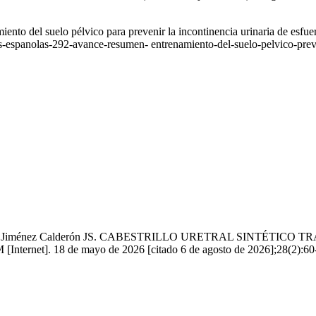
to del suelo pélvico para prevenir la incontinencia urinaria de esfuer
s-espanolas-292-avance-resumen- entrenamiento-del-suelo-pelvico-pr
gado JK, Jiménez Calderón JS. CABESTRILLO URETRAL SINT
ernet]. 18 de mayo de 2026 [citado 6 de agosto de 2026];28(2):60-4.