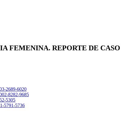
A FEMENINA. REPORTE DE CASO
0003-2689-6020
-0002-8282-9685
052-5305
001-5791-5736