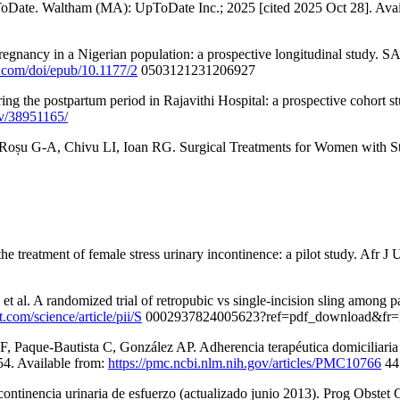
UpToDate. Waltham (MA): UpToDate Inc.; 2025 [cited 2025 Oct 28]. Ava
gnancy in a Nigerian population: a prospective longitudinal study. S
b.com/doi/epub/10.1177/2
0503121231206927
g the postpartum period in Rajavithi Hospital: a prospective cohort st
ov/38951165/
oșu G‐A, Chivu LI, Ioan RG. Surgical Treatments for Women with Stres
treatment of female stress urinary incontinence: a pilot study. Afr J U
t al. A randomized trial of retropubic vs single-incision sling among 
.com/science/article/pii/S
0002937824005623?ref=pdf_download&fr=
Paque-Bautista C, González AP. Adherencia terapéutica domiciliaria de
4. Available from:
https://pmc.ncbi.nlm.nih.gov/articles/PMC10766
44
ontinencia urinaria de esfuerzo (actualizado junio 2013). Prog Obstet 