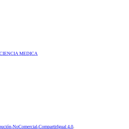
A CIENCIA MEDICA
bución-NoComercial-CompartirIgual 4.0
.