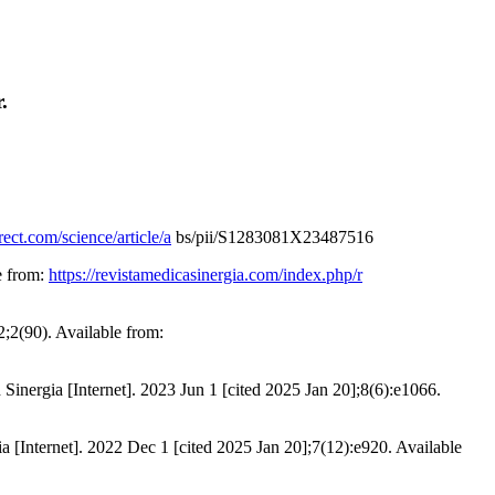
.
ect.com/science/article/a
bs/pii/S1283081X23487516
e from:
https://revistamedicasinergia.com/index.php/r
;2(90). Available from:
Sinergia [Internet]. 2023 Jun 1 [cited 2025 Jan 20];8(6):e1066.
[Internet]. 2022 Dec 1 [cited 2025 Jan 20];7(12):e920. Available