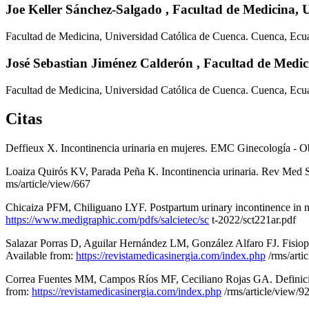
Joe Keller Sánchez-Salgado ,
Facultad de Medicina, 
Facultad de Medicina, Universidad Católica de Cuenca. Cuenca, Ecu
José Sebastian Jiménez Calderón ,
Facultad de Medic
Facultad de Medicina, Universidad Católica de Cuenca. Cuenca, Ecu
Citas
Deffieux X. Incontinencia urinaria en mujeres. EMC Ginecología - Ob
Loaiza Quirós KV, Parada Peña K. Incontinencia urinaria. Rev Med Si
ms/article/view/667
Chicaiza PFM, Chiliguano LYF. Postpartum urinary incontinence in nu
https://www.medigraphic.com/pdfs/salcietec/sc
t-2022/sct221ar.pdf
Salazar Porras D, Aguilar Hernández LM, González Alfaro FJ. Fisiopat
Available from:
https://revistamedicasinergia.com/index.php
/rms/arti
Correa Fuentes MM, Campos Ríos MF, Ceciliano Rojas GA. Definición, 
from:
https://revistamedicasinergia.com/index.php
/rms/article/view/9