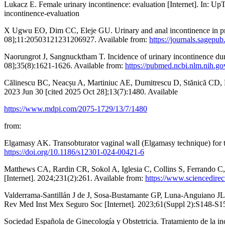
Lukacz E. Female urinary incontinence: evaluation [Internet]. In: 
incontinence-evaluation
X Ugwu EO, Dim CC, Eleje GU. Urinary and anal incontinence in pre
08];11:20503121231206927. Available from:
https://journals.sagepu
Naorungrot J, Sangnucktham T. Incidence of urinary incontinence durin
08];35(8):1621-1626. Available from:
https://pubmed.ncbi.nlm.nih.g
Călinescu BC, Neacșu A, Martiniuc AE, Dumitrescu D, Stănică CD, R
2023 Jun 30 [cited 2025 Oct 28];13(7):1480. Available
https://www.mdpi.com/2075-1729/13/7/1480
from:
Elgamasy AK. Transobturator vaginal wall (Elgamasy technique) for the 
https://doi.org/10.1186/s12301-024-00421-6
Matthews CA, Rardin CR, Sokol A, Iglesia C, Collins S, Ferrando C, e
[Internet]. 2024;231(2):261. Available from:
https://www.sciencedirect
Valderrama-Santillán J de J, Sosa-Bustamante GP, Luna-Anguiano JLF, 
Rev Med Inst Mex Seguro Soc [Internet]. 2023;61(Suppl 2):S148-S15
Sociedad Española de Ginecología y Obstetricia. Tratamiento de la inc